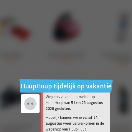
HuupHuup tijdelijk op vakantie
Wegens vakantie is webshop
HuupHuup van
5 t/m 23 augustus
2026 gesloten
.
Hopelijk kunnen we je
vanaf 24
augustus
weer verwelkomen in de
webshop van HuupHuup!