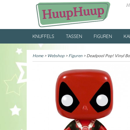
H
KNUFFELS
TASSEN
FIGUREN
KA
Home
>
Webshop
>
Figuren
> Deadpool Pop! Vinyl B