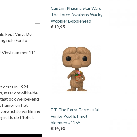
Captain Phasma Star Wars
The Force Awakens Wacky
Wobbler Bobblehead
€ 19,95
ls Pop! Vinyl. De
riginele Funko
! Vinyl nummer 111.
t eerst in 1991
s
, maar ontwikkelde
 staat ook wel bekend
te humor en het
E.T. The Extra-Terrestrial
gverwachte verfilming
Funko Pop! ET met
nolds de titelrol.
bloemen #1255
€ 14,95