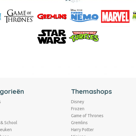
gorieën
Themashops
s
Disney
Frozen
Game of Thrones
 & School
Gremlins
Keuken
Harry Potter