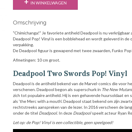
IN WINKELWAGEN
Omschrijving
"Chimichanga!" Je favoriete antiheld Deadpool is nu verkrijgbaar a
Deadpool Pop! Vinyl is een bobblehead en wordt geleverd in de o
verpakking.
De Deadpool figuur is gewapend met twee zwaarden, Funko Pop
Afmetingen: 10 cm groot.
Deadpool Two Swords Pop! Vinyl
Deadpool is de antiheld bekend van de Marvel-comics die voor he
verschenen. Deadpool begon als superschurk in
The New Mutant
zich tot populaire antiheld. Hij is een gehavende huursoldaat en
als 'the Merc with a mouth'. Deadpool staat bekend om zijn zwar
rechtstreeks aanspreken van de lezer. In 2016 verscheen de lan
onder de titel
Deadpool
. In deze
Deadpool
speelt acteur Ryan Rey
Let op: de Pop! Vinyl is een collectible, geen speelgoed!