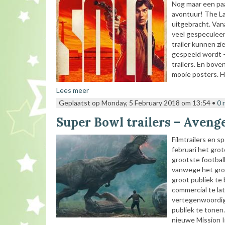
Nog maar een pa
avontuur! The La
uitgebracht. Vana
veel gespeculeer
trailer kunnen zi
gespeeld wordt –
trailers. En bov
mooie posters. H
Lees meer
Geplaatst op Monday, 5 February 2018 om 13:54 •
0 
Super Bowl trailers – Aveng
Filmtrailers en s
februari het gro
grootste football
vanwege het grot
groot publiek te
commercial te lat
vertegenwoordigd
publiek te tonen
nieuwe Mission Im