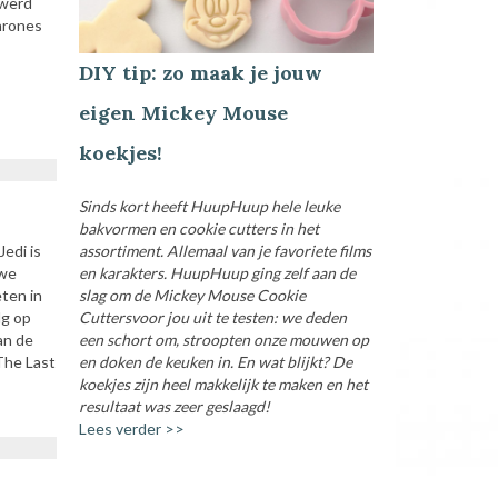
 werd
hrones
DIY tip: zo maak je jouw
eigen Mickey Mouse
koekjes!
Sinds kort heeft HuupHuup hele leuke
bakvormen en cookie cutters in het
assortiment. Allemaal van je favoriete films
Jedi is
en karakters. HuupHuup ging zelf aan de
uwe
slag om de Mickey Mouse Cookie
eten in
Cuttersvoor jou uit te testen: we deden
lg op
een schort om, stroopten onze mouwen op
an de
en doken de keuken in. En wat blijkt? De
 The Last
koekjes zijn heel makkelijk te maken en het
resultaat was zeer geslaagd!
Lees verder >>