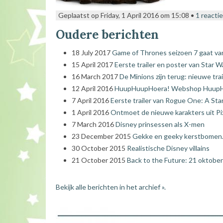
Geplaatst op Friday, 1 April 2016 om 15:08 •
1 reactie
Oudere berichten
18 July 2017
Game of Thrones seizoen 7 gaat van
15 April 2017
Eerste trailer en poster van Star W
16 March 2017
De Minions zijn terug: nieuwe tra
12 April 2016
HuupHuupHoera! Webshop HuupHuu
7 April 2016
Eerste trailer van Rogue One: A Sta
1 April 2016
Ontmoet de nieuwe karakters uit Pix
7 March 2016
Disney prinsessen als X-men
23 December 2015
Gekke en geeky kerstbomen. 
30 October 2015
Realistische Disney villains
21 October 2015
Back to the Future: 21 oktober
Bekijk alle berichten in het archief ».