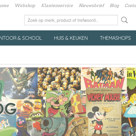
ome
Webshop
Klantenservice
Nieuwsbrief
Blog
Conta
NTOOR & SCHOOL
HUIS & KEUKEN
THEMASHOPS