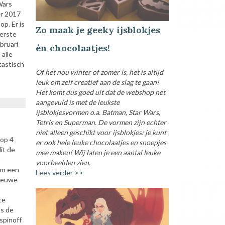
Wars
er 2017
p. Er is
Zo maak je geeky ijsblokjes
eerste
bruari
én chocolaatjes!
alle
tastisch
Of het nou winter of zomer is, het is altijd
leuk om zelf creatief aan de slag te gaan!
Het komt dus goed uit dat de webshop net
aangevuld is met de leukste
ijsblokjesvormen o.a. Batman, Star Wars,
Tetris en Superman. De vormen zijn echter
niet alleen geschikt voor ijsblokjes: je kunt
 op 4
er ook hele leuke chocolaatjes en snoepjes
it de
mee maken! Wij laten je een aantal leuke
t
voorbeelden zien.
om een
Lees verder >>
nieuwe
te
ls de
spinoff