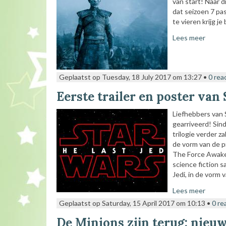
van start! Naar 
dat seizoen 7 pa
te vieren krijg j
Lees meer
Geplaatst op Tuesday, 18 July 2017 om 13:27 •
0 rea
Eerste trailer en poster van 
Liefhebbers van S
gearriveerd! Sin
trilogie verder z
de vorm van de p
The Force Awaken
science fiction s
Jedi, in de vorm 
Lees meer
Geplaatst op Saturday, 15 April 2017 om 10:13 •
0 re
De Minions zijn terug: nieuw