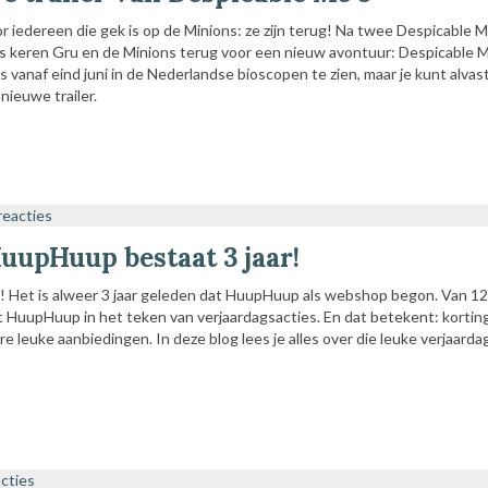
 iedereen die gek is op de Minions: ze zijn terug! Na twee Despicable M
ns keren Gru en de Minions terug voor een nieuw avontuur: Despicable M
as vanaf eind juni in de Nederlandse bioscopen te zien, maar je kunt alvas
nieuwe trailer.
reacties
upHuup bestaat 3 jaar!
Het is alweer 3 jaar geleden dat HuupHuup als webshop begon. Van 12
at HuupHuup in het teken van verjaardagsacties. En dat betekent: kortin
e leuke aanbiedingen. In deze blog lees je alles over die leuke verjaarda
acties