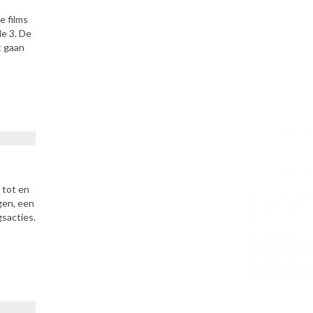
e films
e 3. De
t gaan
 tot en
gen, een
gsacties.