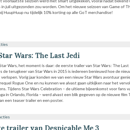
dit voorlaatste seizoen werd met smart uitgekeken, vooral nadat bekend
s in juli uitgezonden zou worden. Om het nieuwe seizoen van Game of T
e bij HuupHuup nu tijdelijk 10% korting op alle GoT merchandise!
cties
Star Wars: The Last Jedi
tar Wars, het moment is daar: de eerste trailer van Star Wars: The Last 
ds de terugkeer van Star Wars in 2015 is iedereen benieuwd hoe de nie
al verlopen. Vorig jaar konden we van een nieuw Star Wars avontuur geni
requel Rogue One en nu kunnen we alvast gaan uitkijken naar het vervo
s. Tijdens Star Wars Celebration – de ultieme bijeenkomst voor fans v
aga in Orlando, Florida – werd alvast een blik gegeven op de nieuwe film
van een teaser trailer en een poster.
acties
e trailer van Despicable Me 3