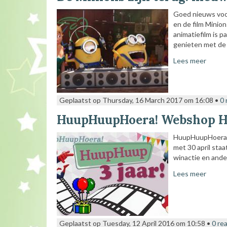
Goed nieuws voor
en de film Minio
animatiefilm is p
genieten met de 
Lees meer
Geplaatst op Thursday, 16 March 2017 om 16:08 •
0 
HuupHuupHoera! Webshop Hu
HuupHuupHoera! 
met 30 april sta
winactie en ander
Lees meer
Geplaatst op Tuesday, 12 April 2016 om 10:58 •
0 re