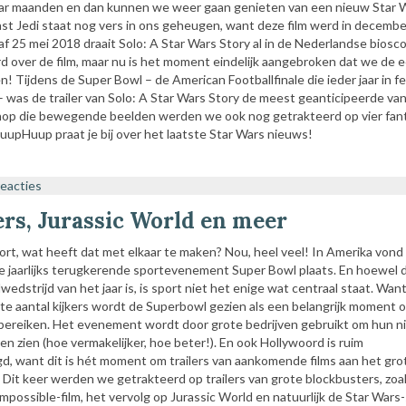
ar maanden en dan kunnen we weer gaan genieten van een nieuw Star 
st Jedi staat nog vers in ons geheugen, want deze film werd in decemb
f 25 mei 2018 draait Solo: A Star Wars Story al in de Nederlandse bioscoo
d over de film, maar nu is het moment eindelijk aangebroken dat we de 
en! Tijdens de Super Bowl – de American Footballfinale die ieder jaar in fe
 was de trailer van Solo: A Star Wars Story de meest geanticipeerde van 
enop die bewegende beelden werden we ook nog getrakteerd op vier fan
uupHuup praat je bij over het laatste Star Wars nieuws!
reacties
ers, Jurassic World en meer
port, wat heeft dat met elkaar te maken? Nou, heel veel! In Amerika vond
te jaarlijks terugkerende sportevenement Super Bowl plaats. En hoewel d
wedstrijd van het jaar is, is sport niet het enige wat centraal staat. Wan
e aantal kijkers wordt de Superbowl gezien als een belangrijk moment 
 bereiken. Het evenement wordt door grote bedrijven gebruikt om hun 
en zien (hoe vermakelijker, hoe beter!). En ook Hollywoord is ruim
, want dit is hét moment om trailers van aankomende films aan het gro
. Dit keer werden we getrakteerd op trailers van grote blockbusters, zoa
possible-film, het vervolg op Jurassic World en natuurlijk de Star Wars-