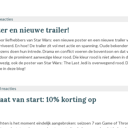
reacties
er en nieuwe trailer!
or liefhebbers van Star Wars: een nieuwe poster en een nieuwe trailer 
arriveerd. En hoe! De trailer zit vol met actie en spanning. Oude bekende
zens doen hun intrede. Drama en conflict voeren de boventoon en dat
oor de prominent aanwezige kleur rood. Die kleur rood is niet alleen in de
ezig, ook de poster van Star Wars: The Last Jedi is overwegend rood. De
je in deze blog!
0 reacties
aat van start: 10% korting op
hten is het moment eindelijk aangebroken: seizoen 7 van Game of Thro