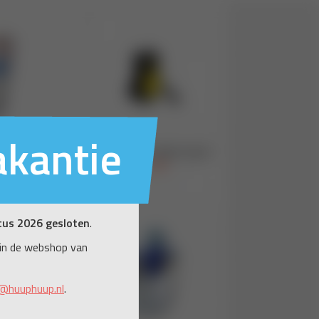
akantie
tus 2026 gesloten
.
in de webshop van
@huuphuup.nl
.