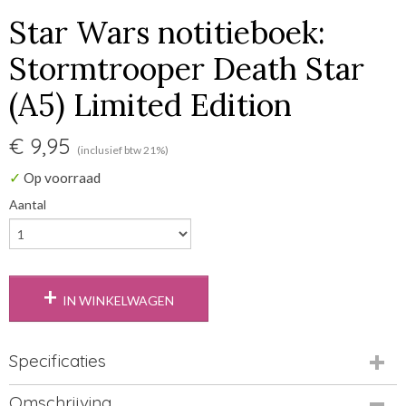
Star Wars notitieboek:
Stormtrooper Death Star
(A5) Limited Edition
€ 9,95
(inclusief btw 21%)
✓
Op voorraad
Aantal
IN WINKELWAGEN
Specificaties
EAN code
Omschrijving