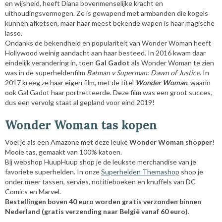
en wijsheid, heeft Diana bovenmenselijke kracht en
uithoudingsvermogen. Ze is gewapend met armbanden die kogels
kunnen afketsen, maar haar meest bekende wapen is haar magische
lasso.
Ondanks de bekendheid en populariteit van Wonder Woman heeft
Hollywood weinig aandacht aan haar besteed. In 2016 kwam daar
eindelijk verandering in, toen
Gal Gadot
als Wonder Woman te zien
was in de superheldenfilm
Batman v Superman: Dawn of Justice
. In
2017 kreeg ze haar eigen film, met de titel
Wonder Woman
, waarin
ook Gal Gadot haar portretteerde. Deze film was een groot succes,
dus een vervolg staat al gepland voor eind 2019!
Wonder Woman tas kopen
Voel je als een Amazone met deze leuke
Wonder Woman shopper
!
Mooie tas, gemaakt van 100% katoen.
Bij webshop HuupHuup shop je de leukste merchandise van je
favoriete superhelden. In onze
Superhelden Themashop
shop je
onder meer tassen, servies, notitieboeken en knuffels van DC
Comics en Marvel.
Bestellingen boven 40 euro worden gratis verzonden binnen
Nederland (gratis verzending naar België vanaf 60 euro)
.