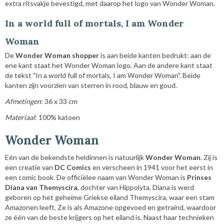
extra ritsvakje bevestigd, met daarop het logo van Wonder Woman.
In a world full of mortals, I am Wonder
Woman
De
Wonder Woman shopper
is aan beide kanten bedrukt: aan de
ene kant staat het Wonder Woman logo. Aan de andere kant staat
de tekst "In a world full of mortals, I am Wonder Woman". Beide
kanten zijn voorzien van sterren in rood, blauw en goud.
Afmetingen
: 36 x 33 cm
Materiaal
: 100% katoen
Wonder Woman
Eén van de bekendste heldinnen is natuurlijk
Wonder Woman
. Zij is
een creatie van
DC Comics
en verscheen in 1941 voor het eerst in
een comic book. De officiëlee naam van Wonder Woman is
Prinses
Diana van Themyscira
, dochter van Hippolyta. Diana is werd
geboren op het geheime Griekse eiland Themyscira, waar een stam
Amazonen leeft. Ze is als Amazone opgevoed en getraind, waardoor
ze één van de beste krijgers op het eiland is. Naast haar technieken