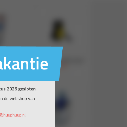
akantie
tus 2026 gesloten
.
in de webshop van
@huuphuup.nl
.