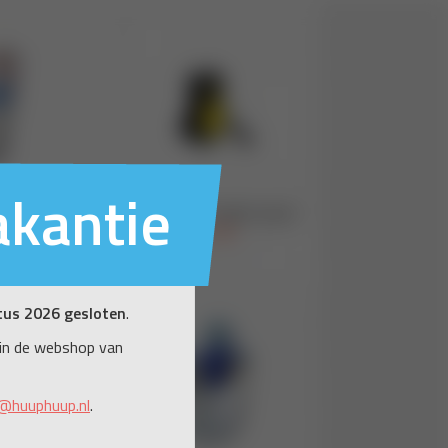
akantie
tus 2026 gesloten
.
in de webshop van
@huuphuup.nl
.